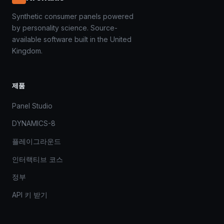
Synthetic consumer panels powered
by personality science. Source-
available software built in the United
Kingdom.
제품
Panel Studio
DYNAMICS-8
플레이그라운드
인터랙티브 코스
정부
API 키 받기