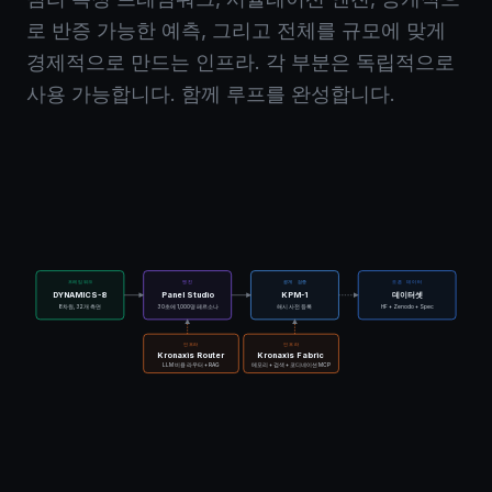
로 반증 가능한 예측, 그리고 전체를 규모에 맞게
경제적으로 만드는 인프라. 각 부분은 독립적으로
사용 가능합니다. 함께 루프를 완성합니다.
프레임워크
엔진
공개 검증
오픈 데이터
DYNAMICS-8
Panel Studio
KPM-1
데이터셋
8차원, 32개 측면
30초에 1,000명 페르소나
해시 사전 등록
HF + Zenodo + Spec
인프라
인프라
Kronaxis Router
Kronaxis Fabric
LLM 비용 라우터 + RAG
메모리 + 검색 + 코디네이션 MCP