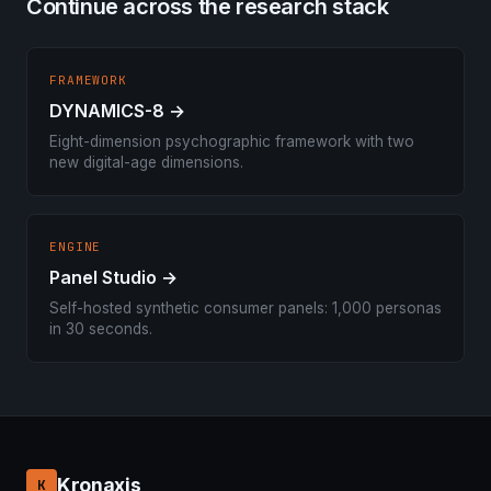
Continue across the research stack
FRAMEWORK
DYNAMICS-8 →
Eight-dimension psychographic framework with two
new digital-age dimensions.
ENGINE
Panel Studio →
Self-hosted synthetic consumer panels: 1,000 personas
in 30 seconds.
Kronaxis
K