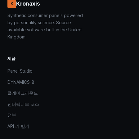
Kronaxis
K
Synthetic consumer panels powered
by personality science. Source-
available software built in the United
Kingdom.
제품
Panel Studio
DYNAMICS-8
플레이그라운드
인터랙티브 코스
정부
API 키 받기