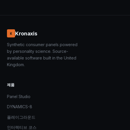
Kronaxis
K
Synthetic consumer panels powered
by personality science. Source-
available software built in the United
Kingdom.
제품
Panel Studio
DYNAMICS-8
플레이그라운드
인터랙티브 코스