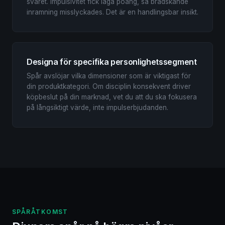
svaret. Impulsivitet fick låga poäng, så brådskande
inramning misslyckades. Det är en handlingsbar insikt.
Designa för specifika personlighetssegment
Spår avslöjar vilka dimensioner som är viktigast för
din produktkategori. Om disciplin konsekvent driver
köpbeslut på din marknad, vet du att du ska fokusera
på långsiktigt värde, inte impulserbjudanden.
SPÅRÅTKOMST