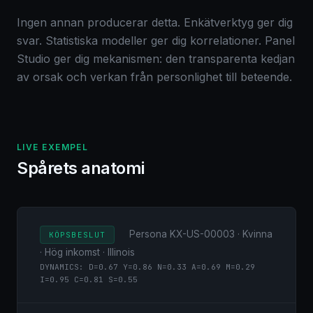
Ingen annan producerar detta. Enkätverktyg ger dig
svar. Statistiska modeller ger dig korrelationer. Panel
Studio ger dig mekanismen: den transparenta kedjan
av orsak och verkan från personlighet till beteende.
LIVE EXEMPEL
Spårets anatomi
Persona KX-US-00003 · Kvinna
KÖPSBESLUT
· Hög inkomst · Illinois
DYNAMICS: D=0.67 Y=0.86 N=0.33 A=0.69 M=0.29
I=0.95 C=0.81 S=0.55