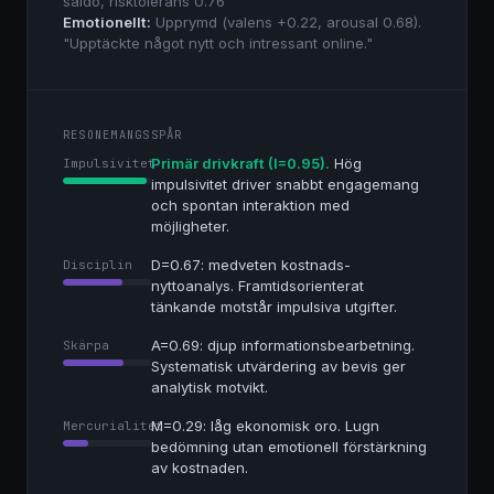
saldo, risktolerans 0.76
Emotionellt:
Upprymd (valens +0.22, arousal 0.68).
"Upptäckte något nytt och intressant online."
RESONEMANGSSPÅR
Primär drivkraft (I=0.95).
Hög
Impulsivitet
impulsivitet driver snabbt engagemang
och spontan interaktion med
möjligheter.
D=0.67: medveten kostnads-
Disciplin
nyttoanalys. Framtidsorienterat
tänkande motstår impulsiva utgifter.
A=0.69: djup informationsbearbetning.
Skärpa
Systematisk utvärdering av bevis ger
analytisk motvikt.
M=0.29: låg ekonomisk oro. Lugn
Mercurialitet
bedömning utan emotionell förstärkning
av kostnaden.