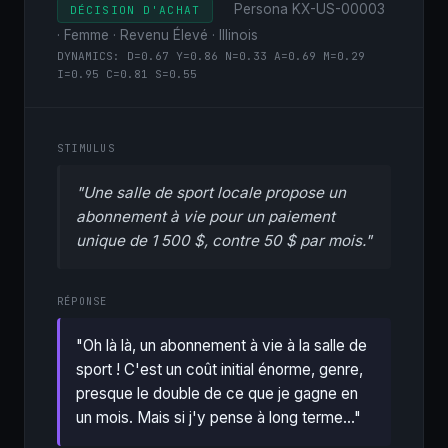
Persona KX-US-00003
DÉCISION D'ACHAT
· Femme · Revenu Élevé · Illinois
DYNAMICS: D=0.67 Y=0.86 N=0.33 A=0.69 M=0.29
I=0.95 C=0.81 S=0.55
STIMULUS
"Une salle de sport locale propose un
abonnement à vie pour un paiement
unique de 1 500 $, contre 50 $ par mois."
RÉPONSE
"Oh là là, un abonnement à vie à la salle de
sport ! C'est un coût initial énorme, genre,
presque le double de ce que je gagne en
un mois. Mais si j'y pense à long terme..."