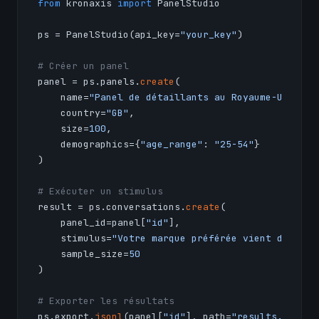
from
 kronaxis 
import
 PanelStudio

ps = PanelStudio(api_key=
"your_key"
)

# Créer un panel
panel = ps.panels.
create
(

    name=
"Panel de détaillants au Royaume-Uni"
,

    country=
"GB"
,

    size=
100
,

    demographics={
"age_range"
: 
"25-54"
}

)

# Exécuter un stimulus
result = ps.conversations.
create
(

    panel_id=panel[
"id"
],

    stimulus=
"Votre marque préférée vient d'augme
    sample_size=
50
)

# Exporter les résultats
ps.export.
jsonl
(panel[
"id"
], path=
"results.jsonl"