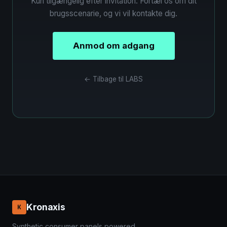
Kun tilgængelig efter invitation. Fortæl os om dit
brugsscenarie, og vi vil kontakte dig.
Anmod om adgang
← Tilbage til LABS
Kronaxis
K
Synthetic consumer panels powered