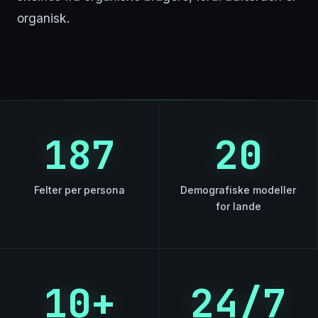
organisk.
187
20
Felter per persona
Demografiske modeller
for lande
10+
24/7