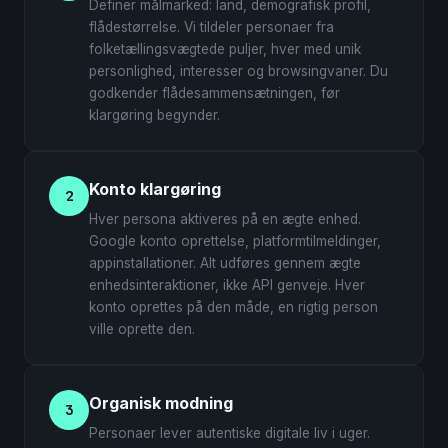
Definer målmarked: land, demografisk profil,
flådestørrelse. Vi tildeler personaer fra
folketællingsvægtede puljer, hver med unik
personlighed, interesser og browsingvaner. Du
godkender flådesammensætningen, før
klargøring begynder.
Konto klargøring
2
Hver persona aktiveres på en ægte enhed.
Google konto oprettelse, platformtilmeldinger,
appinstallationer. Alt udføres gennem ægte
enhedsinteraktioner, ikke API genveje. Hver
konto oprettes på den måde, en rigtig person
ville oprette den.
Organisk modning
3
Personaer lever autentiske digitale liv i uger.