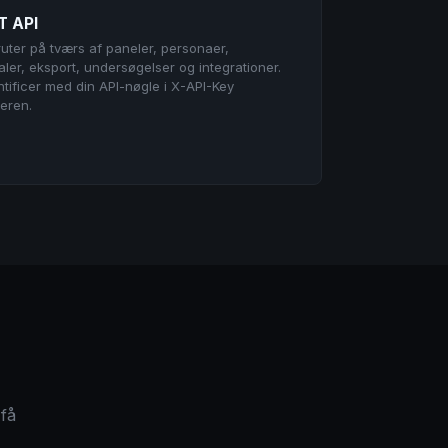
T API
ruter på tværs af paneler, personaer,
ler, eksport, undersøgelser og integrationer.
tificer med din API-nøgle i X-API-Key
eren.
 få