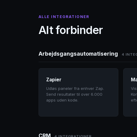
ALLE INTEGRATIONER
Alt forbinder
Arbejdsgangsautomatisering
4 INTE
Zapier
M
Udløs paneler fra enhver Zap.
Vi
Send resultater til over 6.000
Kor
apps uden kode.
eft
CRM
4 INTEGRATIONER