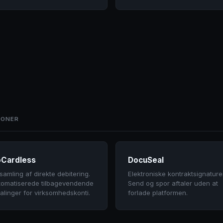
IONER
Cardless
DocuSeal
samling af direkte debitering.
Elektroniske kontraktsignaturer
tomatiserede tilbagevendende
Send og spor aftaler uden at
alinger for virksomhedskonti.
forlade platformen.