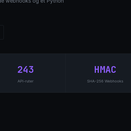
de webhooks og et Python
243
HMAC
API-ruter
SHA-256 Webhooks