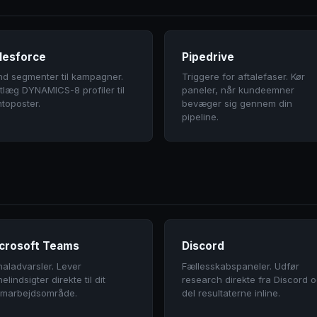
lesforce
Pipedrive
nd segmenter til kampagner.
Triggere for aftalefaser. Kør
tlæg DYNAMICS-8 profiler til
paneler, når kundeemner
toposter.
bevæger sig gennem din
pipeline.
crosoft Teams
Discord
aladvarsler. Lever
Fællesskabspaneler. Udfør
elindsigter direkte til dit
research direkte fra Discord 
amarbejdsområde.
del resultaterne inline.