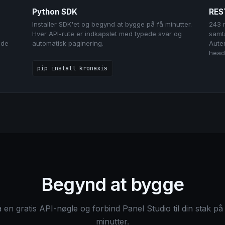
Python SDK
RES
Installer SDK'et og begynd at bygge på få minutter.
243 
Hver API-rute er indkapslet med typede svar og
samta
ede
automatisk paginering.
Auten
head
pip install kronaxis
Begynd at bygge
 en gratis API-nøgle og forbind Panel Studio til din stak på
minutter.