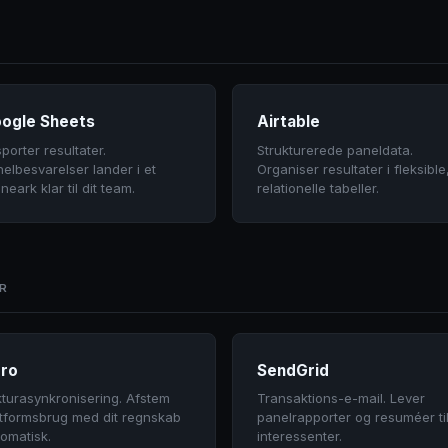
ogle Sheets
Airtable
porter resultater.
Strukturerede paneldata.
elbesvarelser lander i et
Organiser resultater i fleksible
neark klar til dit team.
relationelle tabeller.
R
ro
SendGrid
turasynkronisering. Afstem
Transaktions-e-mail. Lever
atformsbrug med dit regnskab
panelrapporter og resuméer ti
omatisk.
interessenter.