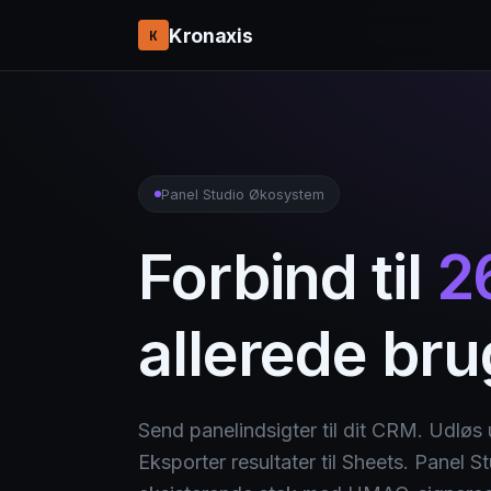
Kronaxis
K
Panel Studio Økosystem
Forbind til
2
allerede bru
Send panelindsigter til dit CRM. Udløs 
Eksporter resultater til Sheets. Panel St