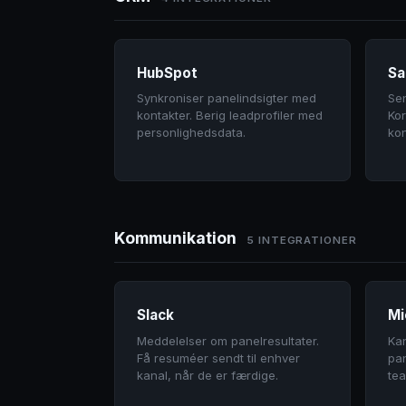
HubSpot
Sa
Synkroniser panelindsigter med
Se
kontakter. Berig leadprofiler med
Kor
personlighedsdata.
kon
Kommunikation
5 INTEGRATIONER
Slack
Mi
Meddelelser om panelresultater.
Kan
Få resuméer sendt til enhver
pan
kanal, når de er færdige.
te