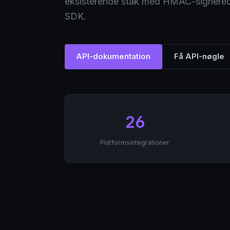
eksisterende stak med HMAC-signere
SDK.
API-dokumentation
Få API-nøgle
26
Platformsintegrationer