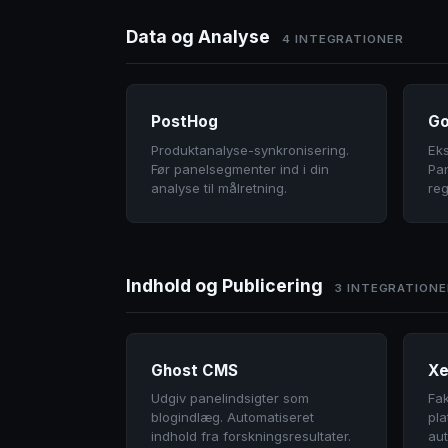
Data og Analyse
4 INTEGRATIONER
PostHog
Go
Produktanalyse-synkronisering.
Eks
Før panelsegmenter ind i din
Pan
analyse til målretning.
reg
Indhold og Publicering
3 INTEGRATIONE
Ghost CMS
Xe
Udgiv panelindsigter som
Fak
blogindlæg. Automatiseret
pl
indhold fra forskningsresultater.
aut