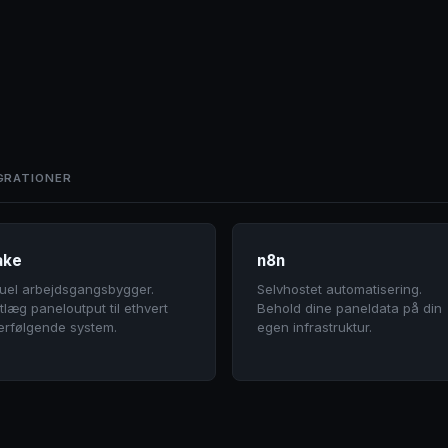
GRATIONER
ake
n8n
suel arbejdsgangsbygger.
Selvhostet automatisering.
tlæg paneloutput til ethvert
Behold dine paneldata på din
erfølgende system.
egen infrastruktur.