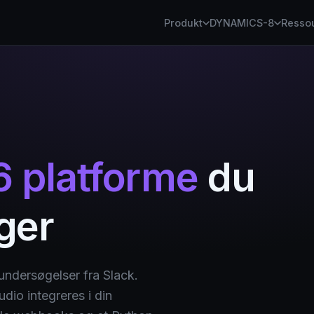
Produkt
DYNAMICS-8
Resso
6 platforme
du
ger
undersøgelser fra Slack.
udio integreres i din