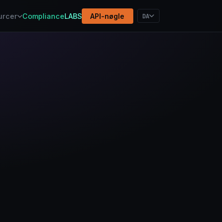
DA
urcer
Compliance
LABS
API-nøgle