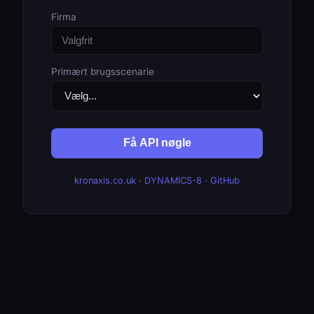
Firma
Primært brugsscenarie
Få API nøgle
kronaxis.co.uk
·
DYNAMICS-8
·
GitHub