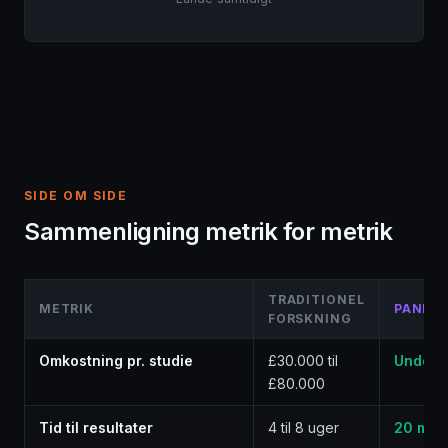
SIDE OM SIDE
Sammenligning metrik for metrik
TRADITIONEL
METRIK
PANEL 
FORSKNING
Omkostning pr. studie
£30.000 til
Under 
£80.000
Tid til resultater
4 til 8 uger
20 minu