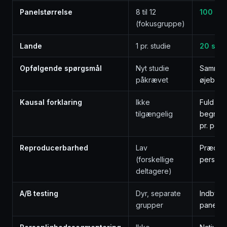
Panelstørrelse
8 til 12
100 til
(fokusgruppe)
Lande
1 pr. studie
20 samt
Opfølgende spørgsmål
Nyt studie
Samme s
påkrævet
øjeblikk
Kausal forklaring
Ikke
Fuld
tilgængelig
begrund
pr. per
Reproducerbarhed
Lav
Præcis 
(forskellige
persona
deltagere)
A/B testing
Dyr, separate
Indbygg
grupper
panel