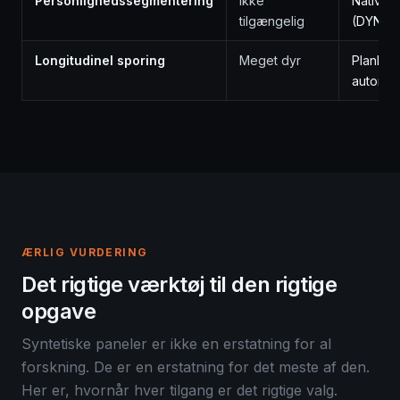
Personlighedssegmentering
Ikke
Native
tilgængelig
(DYNAM
Longitudinel sporing
Meget dyr
Planlagt
automat
ÆRLIG VURDERING
Det rigtige værktøj til den rigtige
opgave
Syntetiske paneler er ikke en erstatning for al
forskning. De er en erstatning for det meste af den.
Her er, hvornår hver tilgang er det rigtige valg.