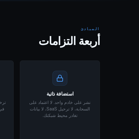
المبادئ
أربعة التزامات
استضافة ذاتية
نشر على خادم واحد. لا اعتماد على
السحابة، لا ترحيل SaaS، لا بيانات
في 
تغادر محيط شبكتك.