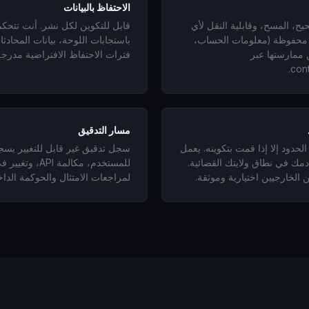
الاحتفاظ بالبيانات
يح، المسح، وقابلية النقل لأي
قابل للتكوين لكل نشر. أنت تتحك
 محفوظة (معلومات الحساب،
باستجابات اللوحة، بيانات المحاد
 ممارستها عبر
فترات الاحتفاظ الافتراضية مدرجة 
cont
مسار التدقيق
الحدود إلا إذا قمت بتكوينه. يعمل
سجل تدقيق غير قابل للتغيير يس
Pa على خادمك في نطاق ولايتك القضائية.
للمستخدم، مكالمة 
لمراجعات الامتثال والحوكمة الداخ