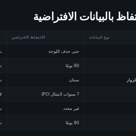
فاظ بالبيانات الافتراضية
نوع البيانات
الاحتفاظ الافتراضي
حتى حذف اللوحة
ن
90 يومًا
ن
لزوار
سنتان
ن
7 سنوات (امتثال PCI)
لا
غير محدد
ن
90 يومًا
ن