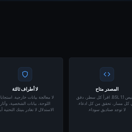
المصدر متاح
لا أطراف ثالثة
ترخيص BSL 1.1. اقرأ كل سطر، دقق
لا معالجة بيانات خارجية. استجاب
كل مسار، تحقق من كل ادعاء.
اللوحة، بيانات الشخصية، وآثار
لا توجد صناديق سوداء.
الاستدلال لا تغادر بنيتك التحتية أبدً