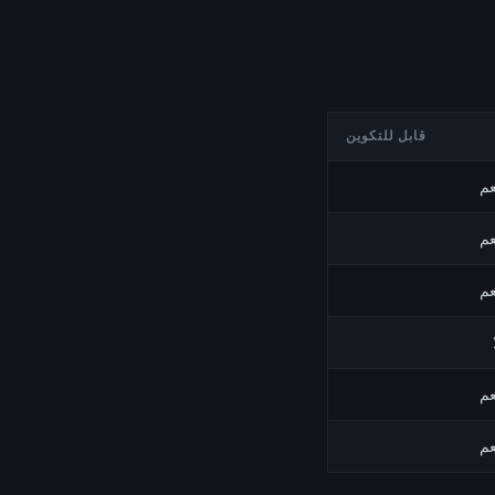
قابل للتكوين
عم
عم
عم
عم
عم