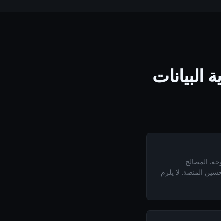
وحة. المصالح
سين المنصة. لا يلزم