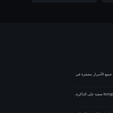
جميع الأسرار مشفرة في
دالة اشتقاق المفتاح scrypt. ليست SHA-256، وليست bcrypt. scrypt صعبة على الذاكرة،