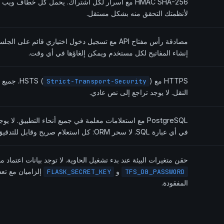
HMAC SHA-256 مع أسرار لكل اشتراك. يحمل كل خطاف ويب
لأنظمتك التحقق منه بشكل مستقل.
مصادقة رأس مفتاح API مع تسجيل دخول اختياري قائم على
إنشاء المفاتيح لكل مستخدم ويمكن إلغاؤها في أي وقت.
HTTPS مع HSTS (
). جميع
Strict-Transport-Security
النقل. لا يوجد تراجع إلى نص عادي.
PostgreSQL مع استعلامات معلمة في جميع أنحاء التطبيق. لا
في أي عبارة SQL. لا سحر ORM: كل استعلام صريح وقابل للتدقيق.
حقن متغيرات البيئة عند بدء تشغيل الحاوية. لا توجد بيانات اعتماد
و
إلزاميان مع تع
FLASK_SECRET_KEY
TFS_DB_PASSWORD
المفقودة.