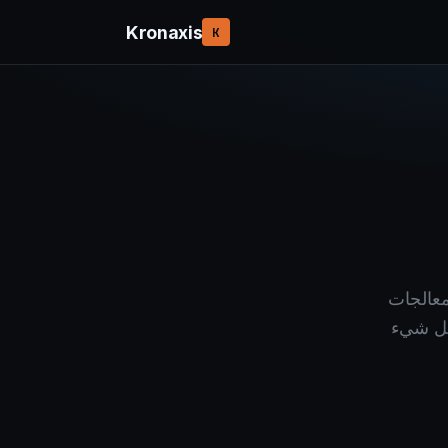
Kronaxis
K
ا معالجات
كوينها. كل شيء