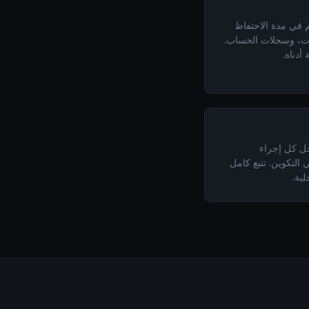
م في مدة الاحتفاظ
ثات، وسجلات الحساب.
أدناه.
جل كل إجراء
API، وتغيير في التكوين. تتبع كامل
لية.