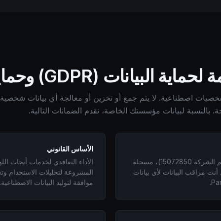
ة البيانات (GDPR) وحماية البيانات
شئ Panel Studio شخصيات اصطناعية. لا يتم جمع أو تخزين أو معالجة أي بيانات شخصية
حة. بالنسبة لبيانات مؤسستك الخاصة، نقدم الضمانات التالية.
الأساس القانوني
Kronaxis Limited (رقم الشركة 15072850)، مسجلة
الأداء التعاقدي لخدمات أبحاث الل
أنت مراقب البيانات لأي بيانات
المشروعة لتحليلات الاستخدام وتح
موافقة لتوليد البيانات الاصطناعية.