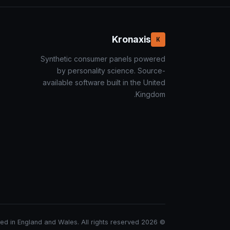
Kronaxis
K
Synthetic consumer panels powered
by personality science. Source-
available software built in the United
Kingdom.
© 2026 Kronaxis. Kronaxis Limited, company number 15072850. Registered in England and Wales. All rights reserved. محمي بموجب طلبات براءات اختراع بريطانية.