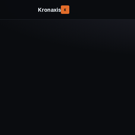
Kronaxis
K