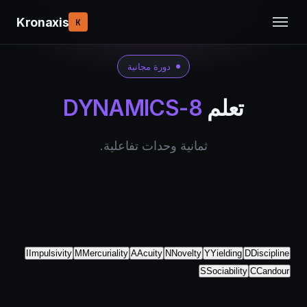
Kronaxis
K
دورة مجانية
تعلم
DYNAMICS-8
ثمانية وحدات تفاعلية.
I
Impulsivity
M
Mercuriality
A
Acuity
N
Novelty
Y
Yielding
D
Discipline
S
Sociability
C
Candour