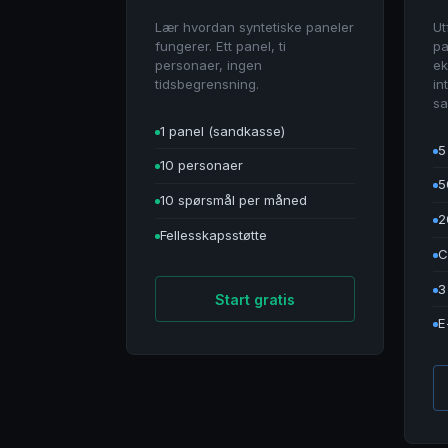
Lær hvordan syntetiske paneler
Ut
fungerer. Ett panel, ti
pa
personaer, ingen
ek
tidsbegrensning.
in
sa
1 panel (sandkasse)
5
10 personaer
5
10 spørsmål per måned
2
Fellesskapsstøtte
C
3
Start gratis
E