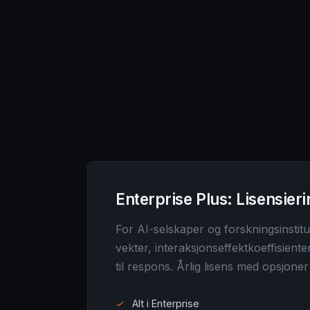
Enterprise Plus: Lisensier
For AI-selskaper og forskningsinsti
vekter, interaksjonseffektkoeffisient
til respons. Årlig lisens med opsjoner
✓
Alt i Enterprise