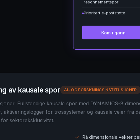
resonnementspor
Prioritert e-poststøtte
Kom i gang
ing av kausale spor
AI- OG FORSKNINGSINSTITUSJONER
tusjoner. Fullstendige kausale spor med DYNAMICS-8 dimen
er, aktiveringslogger for trossystemer og kausale veier fra 
 for sektoreksklusivitet.
✓
Rå dimensjonale vekter per