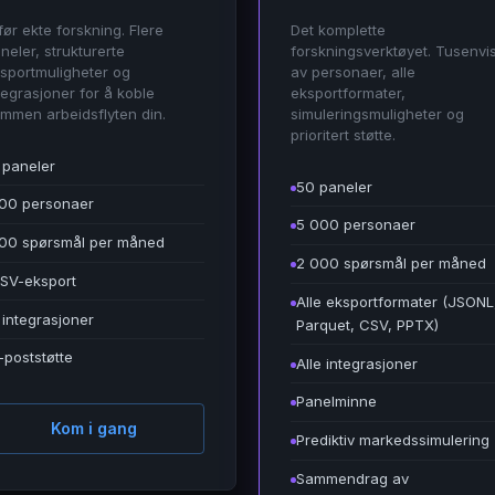
før ekte forskning. Flere
Det komplette
neler, strukturerte
forskningsverktøyet. Tusenvi
sportmuligheter og
av personaer, alle
tegrasjoner for å koble
eksportformater,
mmen arbeidsflyten din.
simuleringsmuligheter og
prioritert støtte.
 paneler
50 paneler
00 personaer
5 000 personaer
00 spørsmål per måned
2 000 spørsmål per måned
SV-eksport
Alle eksportformater (JSONL
 integrasjoner
Parquet, CSV, PPTX)
-poststøtte
Alle integrasjoner
Panelminne
Kom i gang
Prediktiv markedssimulering
Sammendrag av