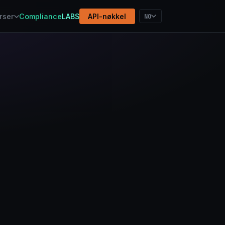
NO
rser
Compliance
LABS
API-nøkkel