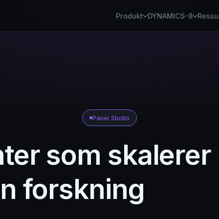
Produkt
DYNAMICS-8
Ressu
Panel Studio
er som skalerer
n forskning