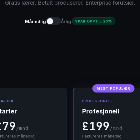
Gratis lærer. Betalt produserer. Enterprise forutsier.
Månedlig
Årlig
SPAR OPPTIL 20%
MEST POPULÆR
TARTER
PROFESJONELL
tarter
Profesjonell
£79
£199
/mnd
/mnd
ktureres månedlig
Faktureres månedlig