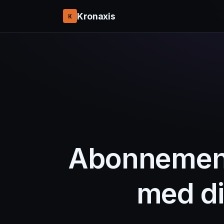
Kronaxis
K
Abonnement
med di