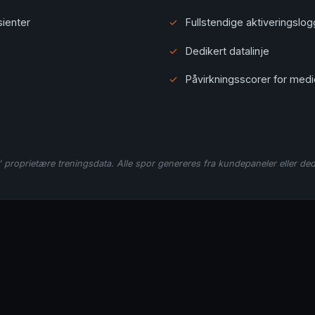
sienter
✓
Fullstendige aktiveringslo
✓
Dedikert datalinje
✓
Påvirkningsscorer for me
' proprietære treningsdata. Alle spor genereres fra kundepaneler eller ded