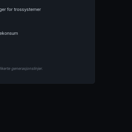
gger for trossystemer
diekonsum
ikerte generasjonslinjer.