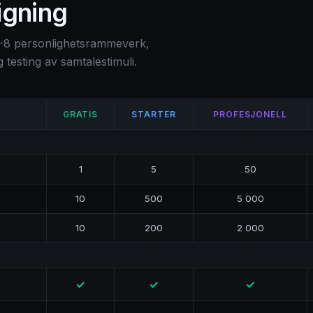
igning
8 personlighetsrammeverk,
 testing av samtalestimuli.
GRATIS
STARTER
PROFESJONELL
1
5
50
10
500
5 000
10
200
2 000
✓
✓
✓