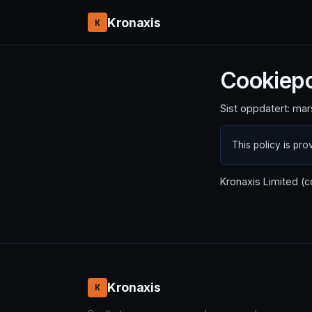
Kronaxis
K
Cookiepo
Sist oppdatert: ma
This policy is pro
Kronaxis Limited 
Kronaxis
K