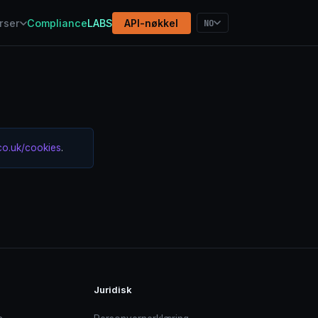
NO
rser
Compliance
LABS
API-nøkkel
co.uk/cookies
.
Juridisk