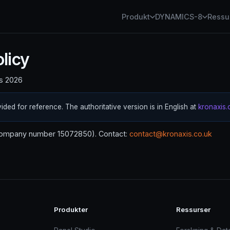
Produkt
DYNAMICS-8
Ressu
licy
rs 2026
vided for reference. The authoritative version is in English at
kronaxis.
(company number 15072850). Contact:
contact@kronaxis.co.uk
Produkter
Ressurser