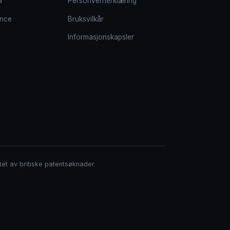
a
Personvernerklæring
ance
Bruksvilkår
Informasjonskapsler
et av britiske patentsøknader.