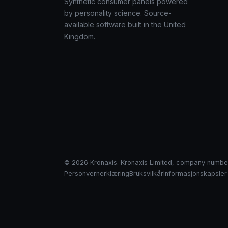
Synthetic consumer panels powered
by personality science. Source-
available software built in the United
Kingdom.
© 2026 Kronaxis. Kronaxis Limited, company number 
Personvernerklæring
Bruksvilkår
Informasjonskapsler