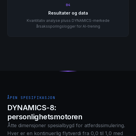
04
Resultater og data
Kvantitativ analyse pluss DYNAMICS-merkede
årsakssporingslogger for AI-trening
ÅPEN SPESIFIKASJON
DYNAMICS-8:
personlighetsmotoren
Åtte dimensjoner spesialbygd for atferdssimulering.
Hver er en kontinuerlig flytverdi fra 0,0 til 1,0 med