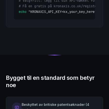
# Valgfritt: legg til din API-nøkkel for premi
# Få en gratis på kronaxis.co.uk/register
echo
 "KRONAXIS_API_KEY=kx_your_key_here" >> .e
Bygget til en standard som betyr
noe
Beskyttet av britiske patentsøknader (4