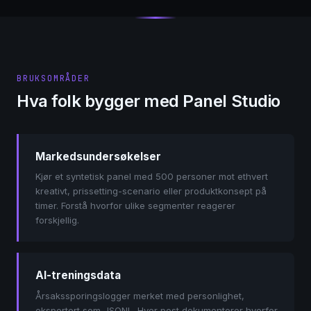
BRUKSOMRÅDER
Hva folk bygger med Panel Studio
Markedsundersøkelser
Kjør et syntetisk panel med 500 personer mot ethvert
kreativt, prissetting-scenario eller produktkonsept på
timer. Forstå hvorfor ulike segmenter reagerer
forskjellig.
AI-treningsdata
Årsakssporingslogger merket med personlighet,
eksportert som JSONL. Hver post dokumenterer hvorfor