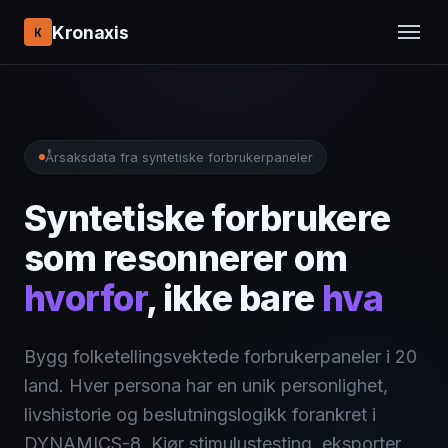
Kronaxis
K
Årsaksdata fra syntetiske forbrukerpaneler
Syntetiske forbrukere
som resonnerer om
hvorfor
, ikke bare
hva
Bygg folketellingsvektede forbrukerpaneler i 20
land. Hver persona har en unik personlighet,
livshistorie og beslutningslogikk forankret i
DYNAMICS-8. Kjør stimulustesting, eksporter