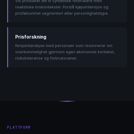
Vis produktet ditt til syntetiske forbrukere med
realistiske livskontekster. Forstå kjøpsintensjon og
prisfølsomhet segmentert etter personlighetstype.
Prisforskning
Konjointanalyse med personaer som resonnerer om
overkommelighet gjennom egen økonomisk kontekst,
risikotoleranse og forbruksvaner.
PLATTFORM